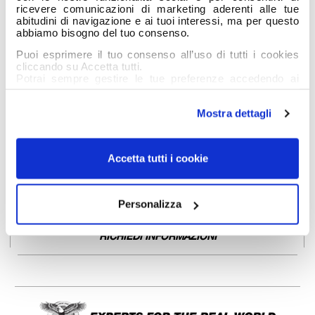
ricevere comunicazioni di marketing aderenti alle tue
abitudini di navigazione e ai tuoi interessi, ma per questo
abbiamo bisogno del tuo consenso.
Puoi esprimere il tuo consenso all’uso di tutti i cookies
cliccando su Accetta tutti.
Potrai sempre gestire le tue preferenze accedendo ai
dettagli e ottenere maggiori informazioni sui cookie
utilizzati leggendo la nostra Informativa estesa sui
Mostra dettagli
cookies
SBRACCIO MAX.
15,6 m
PESO
23,6 t
Accetta tutti i cookie
Personalizza
RICHIEDI INFORMAZIONI